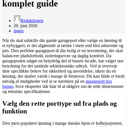
komplet guide
Redaktionen
20. juni 2026
ingen
Når du skal udskifte din gamle garageport eller vælge en løsning til
et nybyggeri, er det afgørende at tænke i mere end blot udseende og
pris. Den perfekte garageport til din bolig er en investering, der skal
balancere pladsforhold, isoleringsevne og daglig komfort. Da
garageporten udgør en betydelig del af husets facade, har valget stor
betydning for det samlede arkitektoniske udtryk. Ved at overveje
dine specifikke behov for sikkerhed og anvendelse, sikrer du en
løsning, der skaber værdi i mange år fremover. Du kan finde et bredt
udvalg af muligheder ved at se nærmere på en
garageport hos
bango
, hvor eksperter står klar til at rådgive om de rette dimensioner
og tekniske specifikationer.
Vælg den rette porttype ud fra plads og
funktion
Den mest populære løsning i mange danske hjem er ledhejseporten,