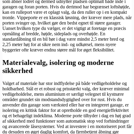
som åbner lodret og dermed udnytter pladsen optimalt både inde i
garagen og foran porten. Hvis du derimod har begrænset loftshøjde,
kan en rulleport være et oplagt valg, da den ruller op i en kompakt
tromle. Vippeporte er en klassisk løsning, der kræver mere plads, når
porten svinger op, hvilket gør den bedst egnet til større garager.
Uanset hvilken type du vælger, er det vigtigt at foretage en præcis
opmåling af bredde, højde, sideplads og overhøjde. En
standardåbning til en bil bør i dag være mindst 2,5 meter bred og
2,25 meter høj for at sikre nem ind- og udkørsel, mens nyere
byggerier ofte kræver endnu større mål for øget fleksibilitet.
Materialevalg, isolering og moderne
sikkerhed
Valget af materiale har stor indflydelse på både vedligeholdelse og
holdbarhed. Stål er et robust og prisstærkt valg, der kræver minimal
vedligeholdelse, mens aluminium er særligt velegnet til kystnære
områder grundet sin modstandsdygtighed over for rust. Hvis du
anvender din garage som værksted eller har en integreret garage, er
isolering en kritisk faktor for at opretholde en god energieffektivitet
og et behageligt indeklima. Moderne porte tilbyder i dag en høj grad
af sikkerhed med funktioner som automatisk stop ved forhindringer
og avancerede låsesystemer. Ved at investere i en motoriseret port får
du desuden en øget daglig komfort, da fjernbetjent åbning gør