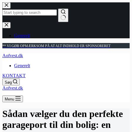
Fortsæt
til
indhold
Ingen
resultater
Generelt
** VI GØR OPMÆRKSOM PÅ AT ALT INDHOLD ER SPONSORERET
Aofvest.dk
Generelt
KONTAKT
Søg
Aofvest.dk
Menu
Sådan vælger du den perfekte
garageport til din bolig: en